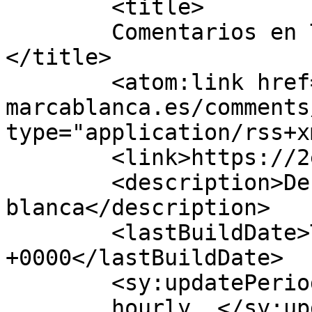
	<title>

	Comentarios en Tu ERP Marca Blanca	
</title>

	<atom:link href="https://2erp-
marcablanca.es/comments
type="application/rss+x
	<link>https://2erp-marcablanca.es/</link>

	<description>Descubre tu nuevo ERP marca 
blanca</description>

	<lastBuildDate>Tue, 21 Nov 2023 17:28:16 
+0000</lastBuildDate>

	<sy:updatePeriod>

	hourly	</sy:updatePeriod>
