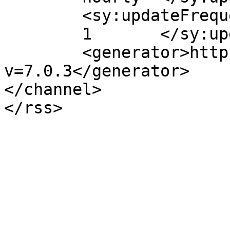
	<sy:updateFrequency>

	1	</sy:updateFrequency>

	<generator>https://wordpress.org/?
v=7.0.3</generator>

</channel>
