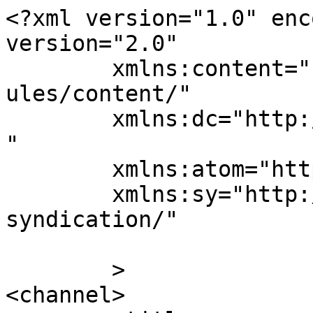
<?xml version="1.0" enc
version="2.0"

	xmlns:content="http://purl.org/rss/1.0/mod
ules/content/"

	xmlns:dc="http://purl.org/dc/elements/1.1/
"

	xmlns:atom="http://www.w3.org/2005/Atom"

	xmlns:sy="http://purl.org/rss/1.0/modules/
syndication/"

	>

<channel>
